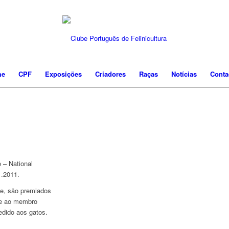
me
CPF
Exposições
Criadores
Raças
Notícias
Conta
 – National
1.2011.
e, são premiados
be ao membro
edido aos gatos.