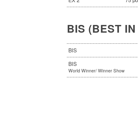
EX 2
75 po
BIS (BEST I
BIS
BIS
World Winner/ Winner Show