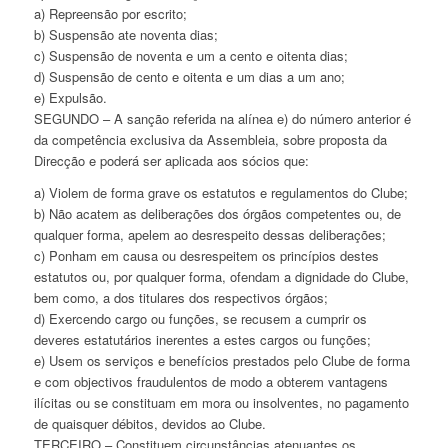
a) Repreensão por escrito;
b) Suspensão ate noventa dias;
c) Suspensão de noventa e um a cento e oitenta dias;
d) Suspensão de cento e oitenta e um dias a um ano;
e) Expulsão.
SEGUNDO – A sanção referida na alínea e) do número anterior é
da competência exclusiva da Assembleia, sobre proposta da
Direcção e poderá ser aplicada aos sócios que:
a) Violem de forma grave os estatutos e regulamentos do Clube;
b) Não acatem as deliberações dos órgãos competentes ou, de
qualquer forma, apelem ao desrespeito dessas deliberações;
c) Ponham em causa ou desrespeitem os princípios destes
estatutos ou, por qualquer forma, ofendam a dignidade do Clube,
bem como, a dos titulares dos respectivos órgãos;
d) Exercendo cargo ou funções, se recusem a cumprir os
deveres estatutários inerentes a estes cargos ou funções;
e) Usem os serviços e benefícios prestados pelo Clube de forma
e com objectivos fraudulentos de modo a obterem vantagens
ilícitas ou se constituam em mora ou insolventes, no pagamento
de quaisquer débitos, devidos ao Clube.
TERCEIRO – Constituem circunstâncias atenuantes os