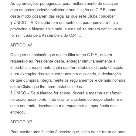
As agremiações portuguesas para melhoramento de qualquer
raça de gatos poderão solicitar a sua filiação no C.P.F., para
deste modo gozarem das regalias que este Clube conceber.
§ ÚNICO – A Direcção tem competência para aprovar a titulo
provisório a filiação solicitada, e esta só se tornará definitiva se
for ratificada pela Assembleia do C.P.F..
ARTIGO 36º
Qualquer associação que queira filiar-se no C.P.F., deverá
requerê-lo ao Presidente deste, entregar simultaneamente a
importância respeitante à jóia que for estabelecida pela direcção
e um exemplar dos seus estatutos em duplicado, e declaração
de que cumprirá integralmente os regulamentos e demais normas
deste Clube que lhe forem estabelecidas..
§ ÚNICO – Se a filiação for aceite, deverá a mesma satisfazer,
no prazo máximo de trinta dias, a anuidade correspondente, e em
caso contrário, devolver-se-á a requerente a importância que
entregou.
ARTIGO 37º
Para aceitar uma filiação é preciso que, além de se tratar de uma